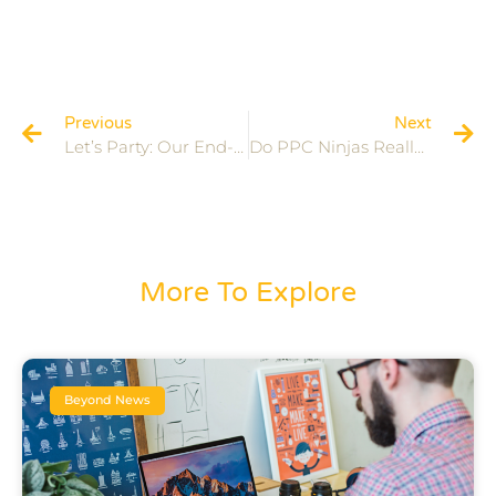
Previous
Next
Let’s Party: Our End-Of-The-Year Celebration
Do PPC Ninjas Really Exist Or Not?
More To Explore
Beyond News