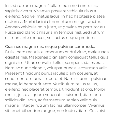
In sed rutrum magna. Nullam euismod metus ac
sagittis viverra. Vivamus posuere vehicula risus a
eleifend. Sed vel metus lacus. In hac habitasse platea
dictumst. Morbi lacinia fermentum mi eget auctor.
Aenean vehicula odio justo, ut gravida ex porttitor eu.
Fusce sed blandit mauris, in tempus nisl. Sed rutrum
elit non ante rhoncus, vel luctus neque pretium.
Cras nec magna nec neque pulvinar commodo.
Duis libero mauris, elementum et dui vitae, malesuada
egestas nisi. Maecenas dignissim consequat tellus quis
dignissim. Ut ac convallis tellus, semper sodales erat.
Nam ac nunc blandit, volutpat nunc a, accumsan velit.
Praesent tincidunt purus iaculis diam posuere, at
condimentum urna imperdiet. Nam sit amet pulvinar
massa, id hendrerit ante. Vestibulum tellus tellus,
eleifend nec placerat tempus, tincidunt at orci. Morbi
mollis, justo aliquam venenatis euismod, diam ante
sollicitudin lacus, ac fermentum sapien velit quis
magna. Integer rutrum lacinia ullamcorper. Vivamus
sit amet bibendum augue, non luctus diam. Cras nisi