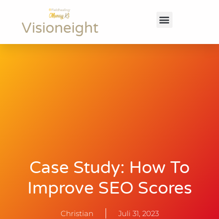
Visioneight
Was ist Fieldhealing Munay Ki?
Vorteile für dich
Case Study: How To
Improve SEO Scores
Christian
Juli 31, 2023