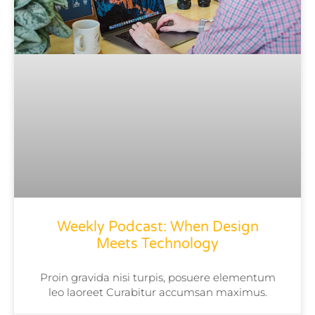
Weekly Podcast: When Design
Meets Technology
Proin gravida nisi turpis, posuere elementum
leo laoreet Curabitur accumsan maximus.